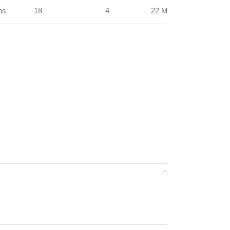
hs
-18
4
22 MT