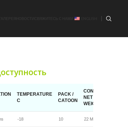
ГАЛЕРЕЯ
НОВОСТИ
СВЯЖИТЕСЬ С НАМИ
ENGLISH
доступность
CONTAINER
TION
TEMPERATURE
PACK /
NET
C
CATOON
WEIGHT
hs
-18
10
22 MT