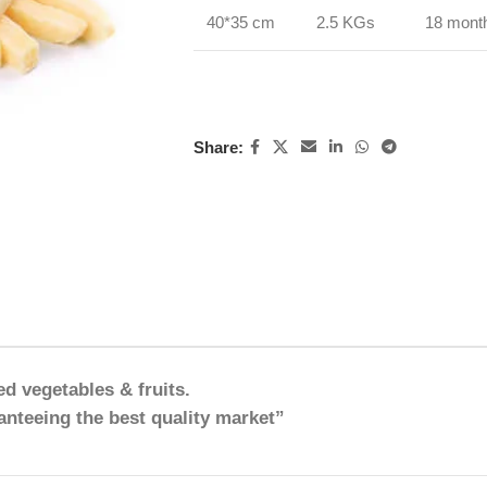
40*35 cm
2.5 KGs
18 mont
Share:
ed vegetables & fruits.
anteeing the best quality market”