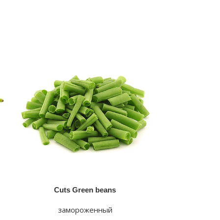
Ok
за
Cuts Green beans
замороженный