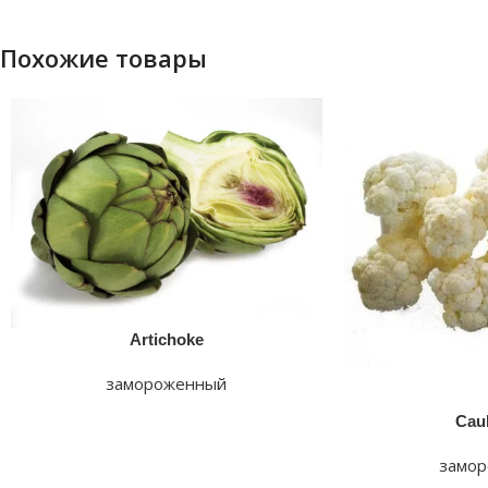
Похожие товары
Facebook
linkedin
Artichoke
замороженный
Caul
замо