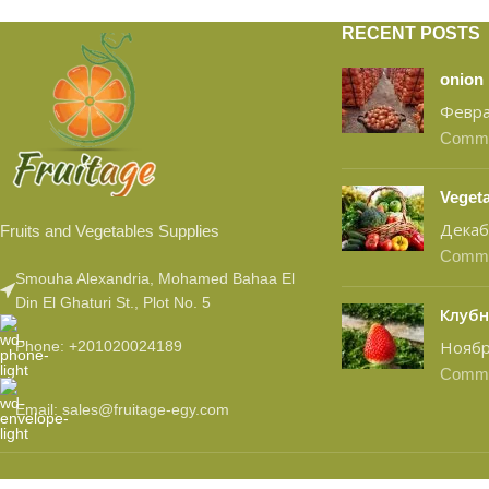
RECENT POSTS
onion
Февра
Comm
Vegeta
Декаб
Fruits and Vegetables Supplies
Comm
Smouha Alexandria, Mohamed Bahaa El
Din El Ghaturi St., Plot No. 5
Клубн
Phone: +201020024189
Ноябр
Comm
Email: sales@fruitage-egy.com