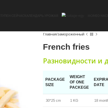
ТУПЕН СЕЙЧАС
КАЛЕНДАРЬ УРОЖАЯ
HOME
О НАС
Главная
замороженный
French fries
Разновидности и 
WEIGHT
PACKAGE
EXPIRA
OF ONE
SIZE
DATE
PACKEGE
30*25 cm
1 KG
18 mont